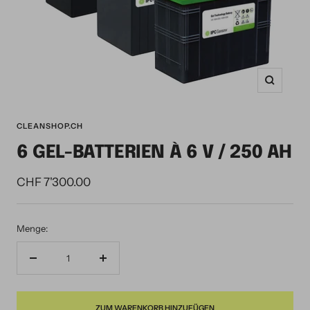
Zoom
CLEANSHOP.CH
6 GEL-BATTERIEN À 6 V / 250 AH
Angebotspreis
CHF 7'300.00
Menge:
Menge
Menge
verringern
erhöhen
ZUM WARENKORB HINZUFÜGEN