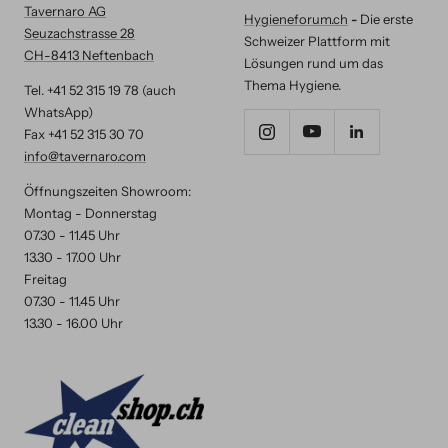
Tavernaro AG
Hygieneforum.ch
-
Die erste
Seuzachstrasse 28
Schweizer Plattform mit
CH-8413 Neftenbach
Lösungen rund um das
Thema Hygiene.
Tel. +41 52 315 19 78 (auch
WhatsApp)
Fax +41 52 315 30 70
info@tavernaro.com
Öffnungszeiten Showroom:
Montag - Donnerstag
07.30 - 11.45 Uhr
13.30 - 17.00 Uhr
Freitag
07.30 - 11.45 Uhr
13.30 - 16.00 Uhr