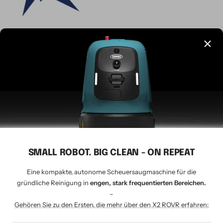
Sprache
Deutsch
CLEANSHOP.CH
© 2026 Tavernaro AG - seit 1924
Wir akzeptieren
SMALL ROBOT. BIG CLEAN - ON REPEAT
Eine kompakte, autonome Scheuersaugmaschine für die
gründliche Reinigung in
engen, stark frequentierten Bereichen.
–
Gehören Sie zu den Ersten, die mehr über den X2 ROVR erfahren: