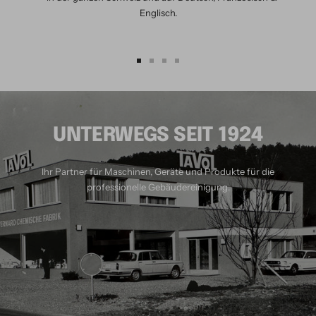
Englisch.
Zur
Zur
Zur
Zur
Slide
Slide
Slide
Slide
1
2
3
4
gehen
gehen
gehen
gehen
UNTERWEGS SEIT 1924
Ihr Partner für Maschinen, Geräte und Produkte für die
professionelle Gebäudereinigung.