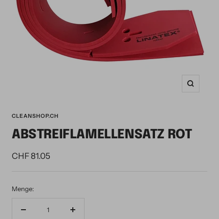
Zoom
CLEANSHOP.CH
ABSTREIFLAMELLENSATZ ROT
Angebotspreis
CHF 81.05
Menge:
Menge
Menge