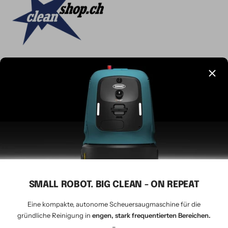
Sprache
Deutsch
CLEANSHOP.CH
© 2026 Tavernaro AG - seit 1924
Wir akzeptieren
SMALL ROBOT. BIG CLEAN - ON REPEAT
Eine kompakte, autonome Scheuersaugmaschine für die
gründliche Reinigung in
engen, stark frequentierten Bereichen.
–