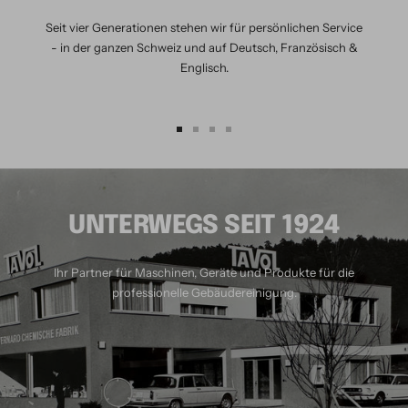
Seit vier Generationen stehen wir für persönlichen Service
- in der ganzen Schweiz und auf Deutsch, Französisch &
Englisch.
Zur
Zur
Zur
Zur
Slide
Slide
Slide
Slide
1
2
3
4
gehen
gehen
gehen
gehen
UNTERWEGS SEIT 1924
Ihr Partner für Maschinen, Geräte und Produkte für die
professionelle Gebäudereinigung.