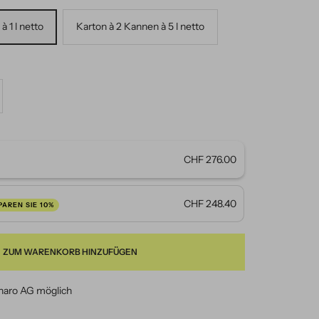
à 1 l netto
Karton à 2 Kannen à 5 l netto
nge
höhen
CHF 276.00
CHF 248.40
PAREN SIE 10%
ZUM WARENKORB HINZUFÜGEN
naro AG möglich