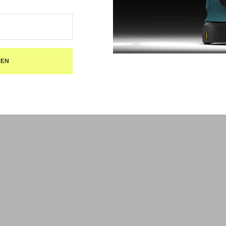
rflächen
erung
REN
HE