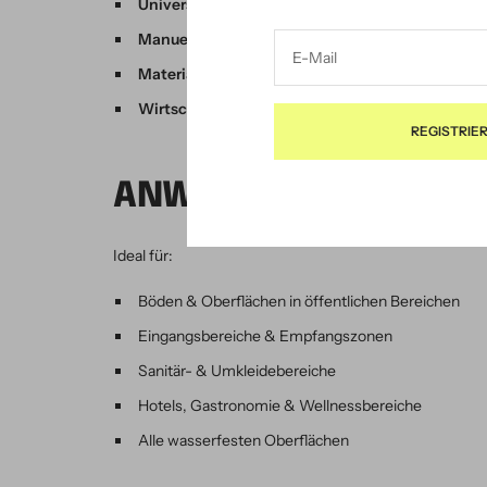
Universell einsetzbar
– für alle wasserfesten Obe
Manuelle & maschinelle Anwendung
möglich
E-Mail
Materialschonend
– ohne Streifen oder Schleier
Wirtschaftlich
– wirksam schon bei geringer Dosi
REGISTRIE
ANWENDUNGSBEREIC
Ideal für:
Böden & Oberflächen in öffentlichen Bereichen
Eingangsbereiche & Empfangszonen
Sanitär- & Umkleidebereiche
Hotels, Gastronomie & Wellnessbereiche
Alle wasserfesten Oberflächen