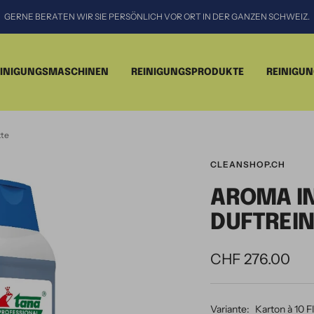
GERNE BERATEN WIR SIE PERSÖNLICH VOR ORT IN DER GANZEN SCHWEIZ.
EINIGUNGSMASCHINEN
REINIGUNGSPRODUKTE
REINIGU
kte
CLEANSHOP.CH
AROMA IN
DUFTREIN
CHF 276.00
Variante:
Karton à 10 Fl