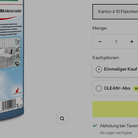
Karton à 10 Flaschen 
Menge:
Menge
Me
verringern
er
Kaufoptionen
Einmaliger Kauf
CLEAN+ Abo
S
Zoom
Abholung bei Taver
Ab Lager verfügbar