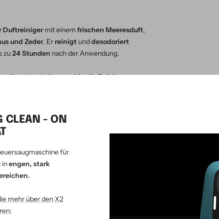
r Duftreiniger
mit einem
frischen Meeresduft
,
hus und Zeder
. Er
reinigt
und
desodoriert
s zu
24 Stunden
nach der Anwendung.
uelle
als auch die
maschinelle Reinigung
.
wirkung
entfernt er Schmutz zuverlässig, ist
leierbildung
. Die
wirksame Rezeptur
entfaltet
e volle Leistung, was ihn besonders
G CLEAN - ON
T
euersaugmaschine für
INTENSE IVEDOR
 in
engen, stark
ereichen.
 Zeder
die mehr über den X2
n
ren: