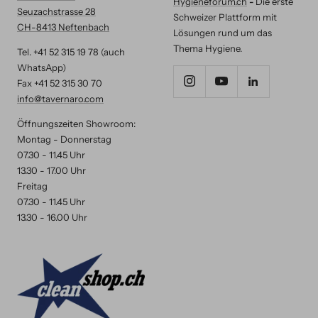
Hygieneforum.ch
-
Die erste
Seuzachstrasse 28
Schweizer Plattform mit
CH-8413 Neftenbach
Lösungen rund um das
Thema Hygiene.
Tel. +41 52 315 19 78 (auch
WhatsApp)
Fax +41 52 315 30 70
info@tavernaro.com
Öffnungszeiten Showroom:
Montag - Donnerstag
07.30 - 11.45 Uhr
13.30 - 17.00 Uhr
Freitag
07.30 - 11.45 Uhr
13.30 - 16.00 Uhr