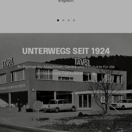
Englisch.
Zur
Zur
Zur
Zur
Slide
Slide
Slide
Slide
1
2
3
4
gehen
gehen
gehen
gehen
UNTERWEGS SEIT 1924
Ihr Partner für Maschinen, Geräte und Produkte für die
professionelle Gebäudereinigung.