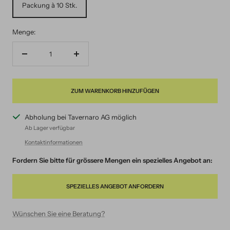
Packung à 10 Stk.
Menge:
Menge
Menge
verringern
erhöhen
ZUM WARENKORB HINZUFÜGEN
Abholung bei Tavernaro AG möglich
Ab Lager verfügbar
Kontaktinformationen
Fordern Sie bitte für grössere Mengen ein spezielles Angebot an:
SPEZIELLES ANGEBOT ANFORDERN
Wünschen Sie eine Beratung?