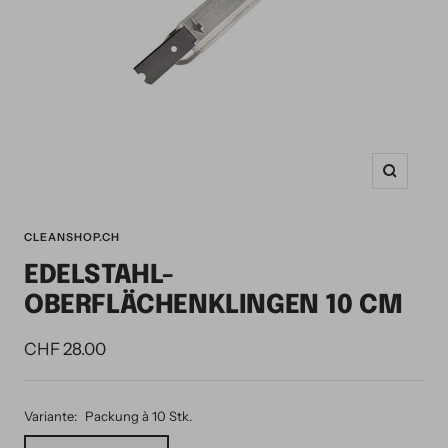
Zoom
CLEANSHOP.CH
EDELSTAHL-
OBERFLÄCHENKLINGEN 10 CM
Angebotspreis
CHF 28.00
Variante:
Packung à 10 Stk.