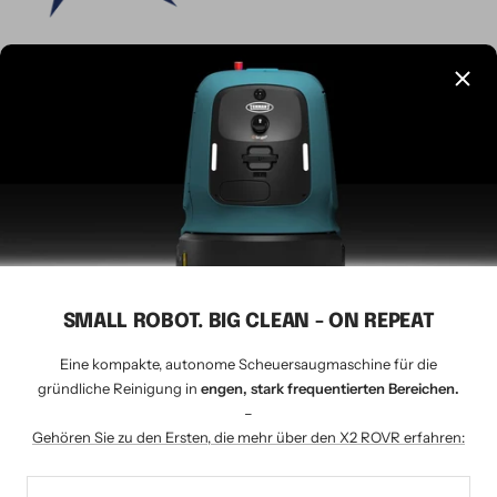
Sprache
Deutsch
CLEANSHOP.CH
© 2026 Tavernaro AG - seit 1924
Wir akzeptieren
SMALL ROBOT. BIG CLEAN - ON REPEAT
Eine kompakte, autonome Scheuersaugmaschine für die
gründliche Reinigung in
engen, stark frequentierten Bereichen.
–
Gehören Sie zu den Ersten, die mehr über den X2 ROVR erfahren: