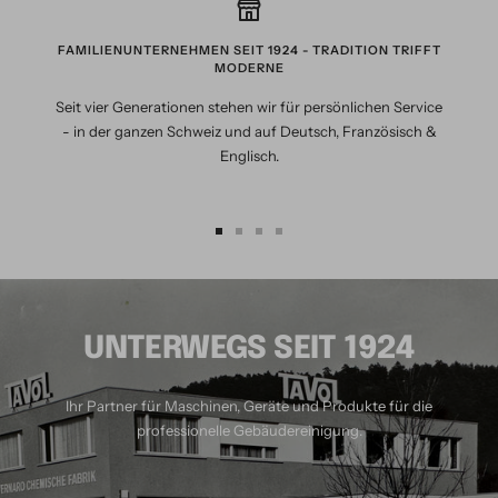
FAMILIENUNTERNEHMEN SEIT 1924 - TRADITION TRIFFT
MODERNE
Seit vier Generationen stehen wir für persönlichen Service
- in der ganzen Schweiz und auf Deutsch, Französisch &
Englisch.
Zur
Zur
Zur
Zur
Slide
Slide
Slide
Slide
1
2
3
4
gehen
gehen
gehen
gehen
UNTERWEGS SEIT 1924
Ihr Partner für Maschinen, Geräte und Produkte für die
professionelle Gebäudereinigung.