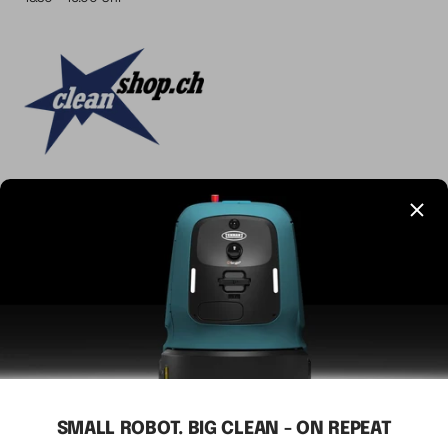
Sprache
Deutsch
CLEANSHOP.CH
© 2026 Tavernaro AG - seit 1924
Wir akzeptieren
SMALL ROBOT. BIG CLEAN - ON REPEAT