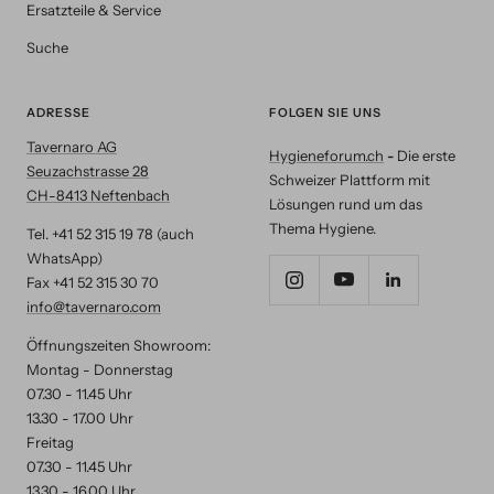
Ersatzteile & Service
Suche
ADRESSE
FOLGEN SIE UNS
Tavernaro AG
Hygieneforum.ch
-
Die erste
Seuzachstrasse 28
Schweizer Plattform mit
CH-8413 Neftenbach
Lösungen rund um das
Thema Hygiene.
Tel. +41 52 315 19 78 (auch
WhatsApp)
Fax +41 52 315 30 70
info@tavernaro.com
Öffnungszeiten Showroom:
Montag - Donnerstag
07.30 - 11.45 Uhr
13.30 - 17.00 Uhr
Freitag
07.30 - 11.45 Uhr
13.30 - 16.00 Uhr