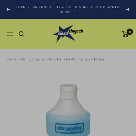
Direkt
GERNE BERATEN WIR SIE PERSÖNLICH VOR ORT IN DER GANZEN
zum
Zurück
Weit
SCHWEIZ.
Inhalt
CLEANSHOP.CH
0
Navigation
Home
›
Reinigungsprodukte
›
Tägliche Reinigung und Pflege