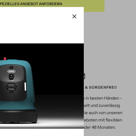
PEZIELLES ANGEBOT ANFORDERN
ratung?
RLEBNIS!
ZAHLUNG? SICHER & SORGENFREI!
mitnehmen:
Ihre Daten sind bei uns in besten Händen -
kte live an
geschützt, verschlüsselt und zuverlässig
entspannt bei
verwaltet. Profitieren Sie auch von unseren
attraktiven Leasingangeboten mit flexiblen
Laufzeiten von 36 oder 48 Monaten.