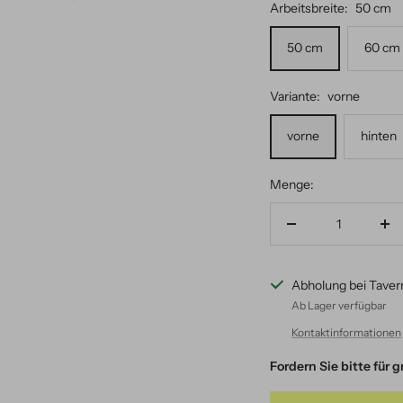
Arbeitsbreite:
50 cm
50 cm
60 cm
Variante:
vorne
vorne
hinten
Menge:
Menge
Me
verringern
er
Abholung bei Taver
Ab Lager verfügbar
Kontaktinformationen
Fordern Sie bitte für