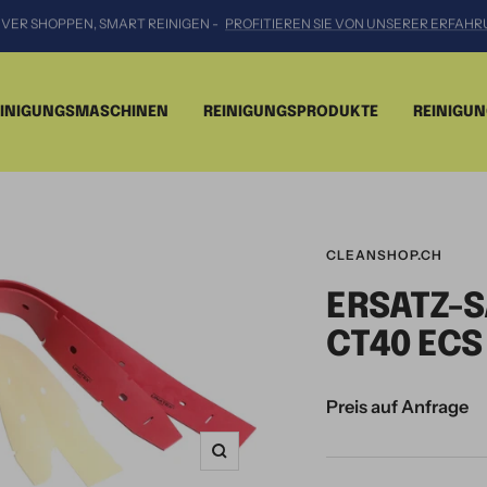
GERNE BERATEN WIR SIE PERSÖNLICH VOR ORT IN DER GANZEN SCHWEIZ.
EINIGUNGSMASCHINEN
REINIGUNGSPRODUKTE
REINIGU
CLEANSHOP.CH
ERSATZ-
CT40 ECS
Preis auf Anfrage
Zoom