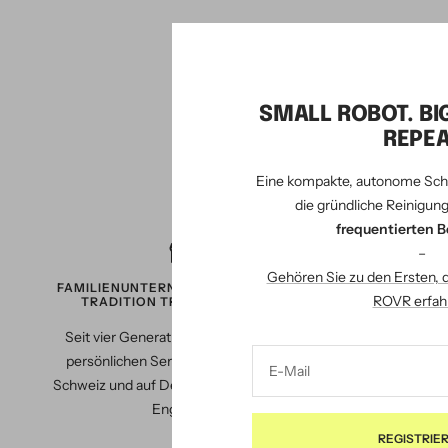
SMALL ROBOT. BI
REPEA
Eine kompakte, autonome Sch
die gründliche Reinigung
frequentierten B
–
Gehören Sie zu den Ersten, 
FAMILIENUNTERNEHMEN SEIT 1924 -
INDIVIDUE
ROVR erfah
TRADITION TRIFFT MODERNE
UNVERBI
Seit vier Generationen stehen wir für
Nutzen Sie 
persönlichen Service - in der ganzen
Reinigungsl
E-Mail
Schweiz und auf Deutsch, Französisch &
in unserem
Englisch.
was wirklich
genau auf I
REGISTRIE