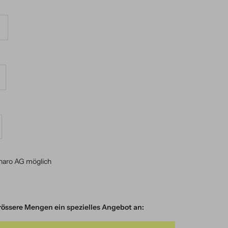
nge
höhen
naro AG möglich
 grössere Mengen ein spezielles Angebot an: