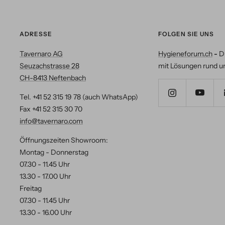
ADRESSE
FOLGEN SIE UNS
Tavernaro AG
Hygieneforum.ch
-
D
Seuzachstrasse 28
mit Lösungen rund u
CH-8413 Neftenbach
Tel. +41 52 315 19 78 (auch WhatsApp)
Fax +41 52 315 30 70
info@tavernaro.com
Öffnungszeiten Showroom:
Montag - Donnerstag
07.30 - 11.45 Uhr
13.30 - 17.00 Uhr
Freitag
07.30 - 11.45 Uhr
13.30 - 16.00 Uhr