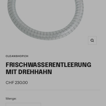
Zoom
CLEANSHOP.CH
FRISCHWASSERENTLEERUNG
MIT DREHHAHN
Angebotspreis
CHF 230.00
Menge: