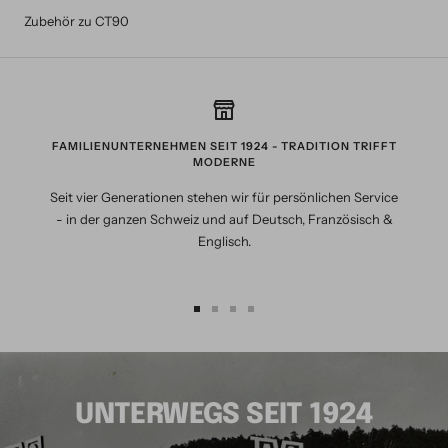
Zubehör zu CT90
FAMILIENUNTERNEHMEN SEIT 1924 - TRADITION TRIFFT
MODERNE
Seit vier Generationen stehen wir für persönlichen Service
- in der ganzen Schweiz und auf Deutsch, Französisch &
Englisch.
Zur
Zur
Zur
Zur
Slide
Slide
Slide
Slide
1
2
3
4
gehen
gehen
gehen
gehen
UNTERWEGS SEIT 1924