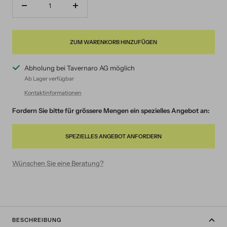
Menge
Menge
verringern
erhöhen
ZUM WARENKORB HINZUFÜGEN
Abholung bei Tavernaro AG möglich
Ab Lager verfügbar
Kontaktinformationen
Fordern Sie bitte für grössere Mengen ein spezielles Angebot an:
SPEZIELLES ANGEBOT ANFORDERN
Wünschen Sie eine Beratung?
BESCHREIBUNG