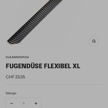
Zoom
CLEANSHOP.CH
FUGENDÜSE FLEXIBEL XL
Angebotspreis
CHF 23.35
Menge:
Menge
Menge