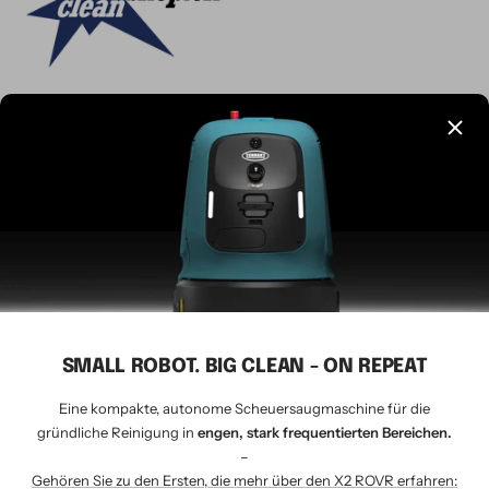
Sprache
Deutsch
CLEANSHOP.CH
© 2026 Tavernaro AG - seit 1924
Wir akzeptieren
SMALL ROBOT. BIG CLEAN - ON REPEAT
Eine kompakte, autonome Scheuersaugmaschine für die
gründliche Reinigung in
engen, stark frequentierten Bereichen.
–
Gehören Sie zu den Ersten, die mehr über den X2 ROVR erfahren: