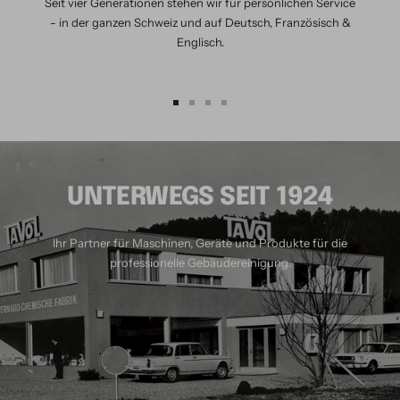
Seit vier Generationen stehen wir für persönlichen Service
- in der ganzen Schweiz und auf Deutsch, Französisch &
Englisch.
Zur
Zur
Zur
Zur
Slide
Slide
Slide
Slide
1
2
3
4
gehen
gehen
gehen
gehen
UNTERWEGS SEIT 1924
Ihr Partner für Maschinen, Geräte und Produkte für die
professionelle Gebäudereinigung.