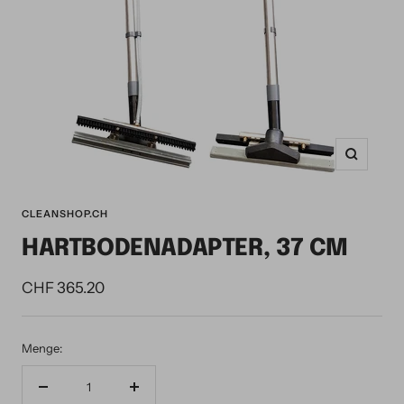
Zoom
CLEANSHOP.CH
HARTBODENADAPTER, 37 CM
Angebotspreis
CHF 365.20
Menge:
Menge
Menge