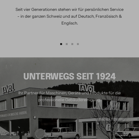
Seit vier Generationen stehen wir für persönlichen Service
- in der ganzen Schweiz und auf Deutsch, Französisch &
Englisch.
Zur
Zur
Zur
Zur
Slide
Slide
Slide
Slide
1
2
3
4
gehen
gehen
gehen
gehen
UNTERWEGS SEIT 1924
Ihr Partner für Maschinen, Geräte und Produkte für die
professionelle Gebäudereinigung.