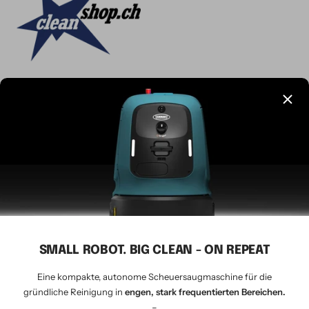
Sprache
Deutsch
CLEANSHOP.CH
© 2026 Tavernaro AG - seit 1924
Wir akzeptieren
SMALL ROBOT. BIG CLEAN - ON REPEAT
Eine kompakte, autonome Scheuersaugmaschine für die
gründliche Reinigung in
engen, stark frequentierten Bereichen.
–