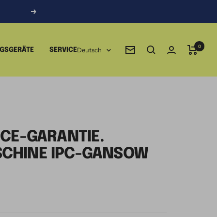
Weiter
0
Sprache
Deutsch
NGSGERÄTE
SERVICE
Newsletter
ICE-GARANTIE.
CHINE IPC-GANSOW