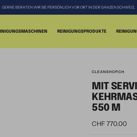
GERNE BERATEN WIR SIE PERSÖNLICH VOR ORT IN DER GANZEN SCHWEIZ.
EINIGUNGSMASCHINEN
REINIGUNGSPRODUKTE
REINIGU
CLEANSHOP.CH
MIT SERV
KEHRMAS
550 M
Angebotspreis
CHF 770.00