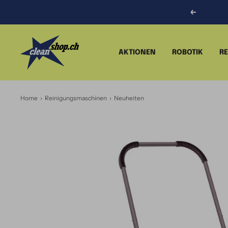
Direkt
Zurück
zum
Inhalt
CLEANSHOP.CH
AKTIONEN
ROBOTIK
R
Home
›
Reinigungsmaschinen
›
Neuheiten