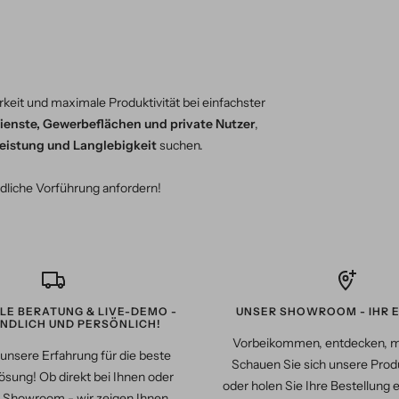
keit und maximale Produktivität bei einfachster
ienste, Gewerbeflächen und private Nutzer
,
eistung und Langlebigkeit
suchen.
dliche Vorführung anfordern!
LLE BERATUNG & LIVE-DEMO -
UNSER SHOWROOM - IHR E
NDLICH UND PERSÖNLICH!
Vorbeikommen, entdecken, 
unsere Erfahrung für die beste
Schauen Sie sich unsere Produ
ösung! Ob direkt bei Ihnen oder
oder holen Sie Ihre Bestellung 
 Showroom - wir zeigen Ihnen,