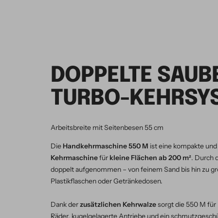
DOPPELTE SAUBE
TURBO-KEHRSY
Arbeitsbreite mit Seitenbesen 55 cm
Die
Handkehrmaschine 550 M
ist eine kompakte und
Kehrmaschine
für
kleine Flächen ab 200 m²
. Durch 
doppelt aufgenommen – von feinem Sand bis hin zu gr
Plastikflaschen oder Getränkedosen.
Dank der
zusätzlichen Kehrwalze
sorgt die 550 M für
Räder, kugelgelagerte Antriebe und ein schmutzgesch