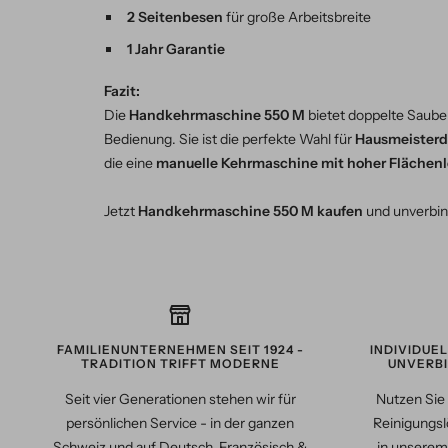
2 Seitenbesen
für große Arbeitsbreite
1 Jahr Garantie
Fazit:
Die
Handkehrmaschine 550 M
bietet doppelte Sauber
Bedienung. Sie ist die perfekte Wahl für
Hausmeisterd
die eine
manuelle Kehrmaschine mit hoher Flächenl
Jetzt
Handkehrmaschine 550 M kaufen
und unverbin
FAMILIENUNTERNEHMEN SEIT 1924 -
INDIVIDUE
TRADITION TRIFFT MODERNE
UNVERBI
Seit vier Generationen stehen wir für
Nutzen Sie 
persönlichen Service - in der ganzen
Reinigungsl
Schweiz und auf Deutsch, Französisch &
in unserem