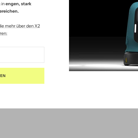
 in
engen, stark
ereichen.
die mehr über den X2
ren:
REN