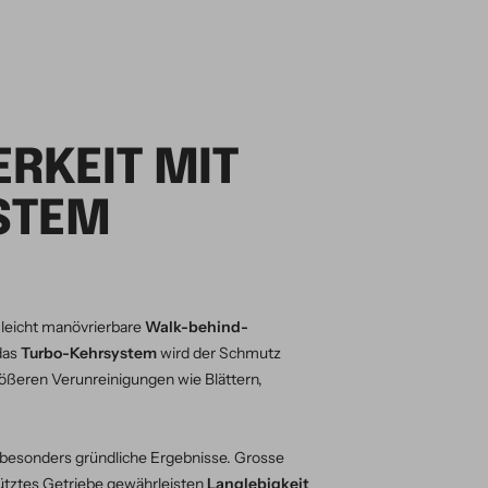
RKEIT MIT
STEM
 leicht manövrierbare
Walk-behind-
das
Turbo-Kehrsystem
wird der Schmutz
ößeren Verunreinigungen wie Blättern,
 besonders gründliche Ergebnisse. Grosse
ütztes Getriebe gewährleisten
Langlebigkeit