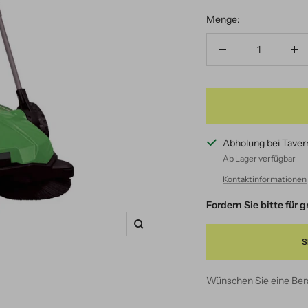
Menge:
Menge
Me
verringern
er
Abholung bei Taver
Ab Lager verfügbar
Kontaktinformationen
Fordern Sie bitte für
Zoom
S
Wünschen Sie eine Be