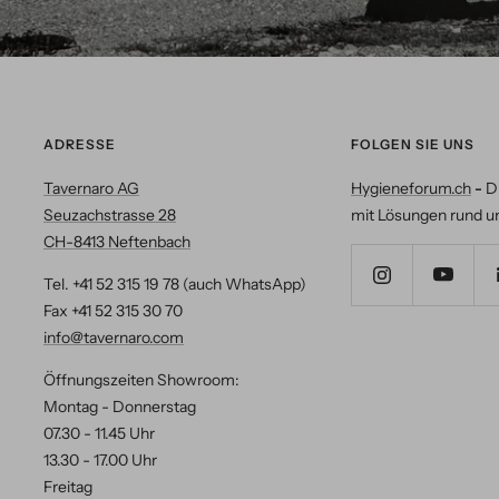
ADRESSE
FOLGEN SIE UNS
Tavernaro AG
Hygieneforum.ch
-
D
Seuzachstrasse 28
mit Lösungen rund u
CH-8413 Neftenbach
Tel. +41 52 315 19 78 (auch WhatsApp)
Fax +41 52 315 30 70
info@tavernaro.com
Öffnungszeiten Showroom:
Montag - Donnerstag
07.30 - 11.45 Uhr
13.30 - 17.00 Uhr
Freitag