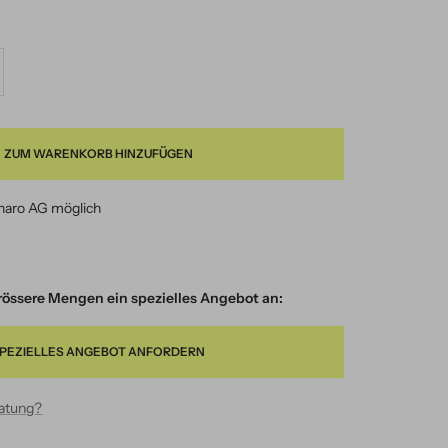
nge
höhen
ZUM WARENKORB HINZUFÜGEN
naro AG möglich
 grössere Mengen ein spezielles Angebot an:
PEZIELLES ANGEBOT ANFORDERN
ratung?