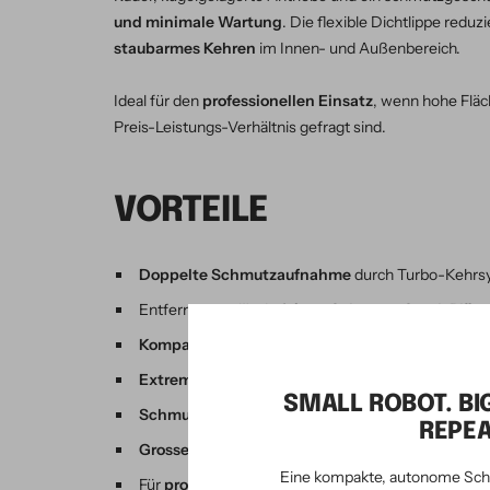
und minimale Wartung
. Die flexible Dichtlippe reduz
staubarmes Kehren
im Innen- und Außenbereich.
Ideal für den
professionellen Einsatz
, wenn hohe Fläc
Preis-Leistungs-Verhältnis gefragt sind.
VORTEILE
Doppelte Schmutzaufnahme
durch Turbo-Kehrsy
Entfernt zuverlässig
feinen Schmutz, Sand, Blätt
Kompakt, leicht & wendig
– perfekt auch für eng
Extrem staubarm
durch flexible Dichtlippe
SMALL ROBOT. BI
Schmutzgeschütztes Getriebe
für lange Lebensd
REPEA
Grosse Räder und kugelgelagerte Antriebe
für r
Eine kompakte, autonome Sch
Für
professionelle Anwendungen ab 200 m²
geei