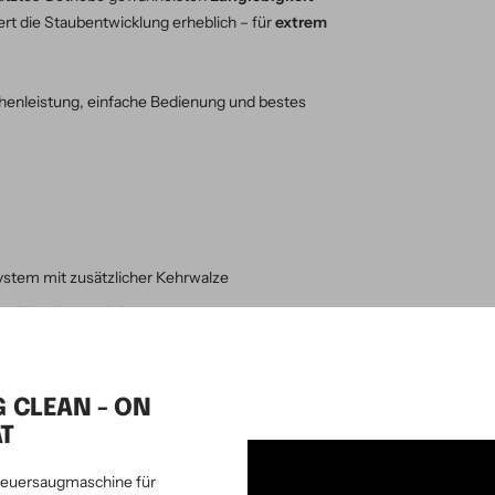
iert die Staubentwicklung erheblich – für
extrem
henleistung, einfache Bedienung und bestes
stem mit zusätzlicher Kehrwalze
er, Flaschen und Dosen
e Bereiche
G CLEAN - ON
auer
T
obuste Nutzung
euersaugmaschine für
gnet