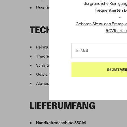
die gründliche Reinigung
Unverbindliche Vorführung auf Anfrage
frequentierten B
–
Gehören Sie zu den Ersten, 
TECHNISCHE DATEN
ROVR erfah
Reinigungsbreite: 55 cm (Kehrwalze)
E-Mail
Theoretische Flächenleistung: 1600 m²/h
Schmutzbehälter: 25 Liter
REGISTRIE
Gewicht: 8 kg
Abmessungen (L/B/H): 125 × 59 × 53 cm
LIEFERUMFANG
Handkehrmaschine 550 M