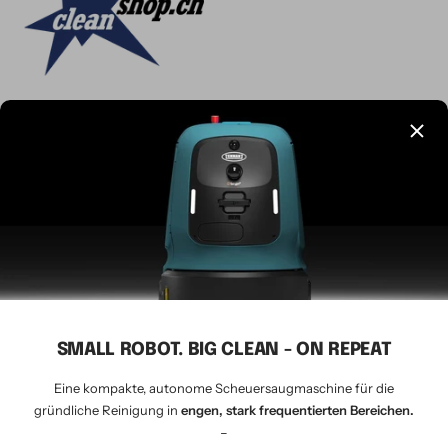
Sprache
Deutsch
CLEANSHOP.CH
© 2026 Tavernaro AG - seit 1924
Wir akzeptieren
SMALL ROBOT. BIG CLEAN - ON REPEAT
Eine kompakte, autonome Scheuersaugmaschine für die
gründliche Reinigung in
engen, stark frequentierten Bereichen.
–