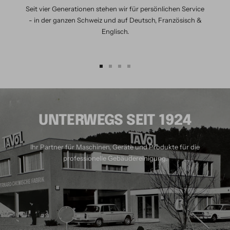
Seit vier Generationen stehen wir für persönlichen Service
- in der ganzen Schweiz und auf Deutsch, Französisch &
Englisch.
Zur
Zur
Zur
Zur
Slide
Slide
Slide
Slide
1
2
3
4
gehen
gehen
gehen
gehen
UNTERWEGS SEIT 1924
Ihr Partner für Maschinen, Geräte und Produkte für die
professionelle Gebäudereinigung.