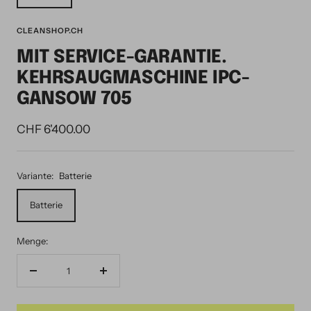
CLEANSHOP.CH
MIT SERVICE-GARANTIE.
KEHRSAUGMASCHINE IPC-
GANSOW 705
Angebotspreis
CHF 6'400.00
Variante:
Batterie
Batterie
Menge:
Menge
Menge
verringern
erhöhen