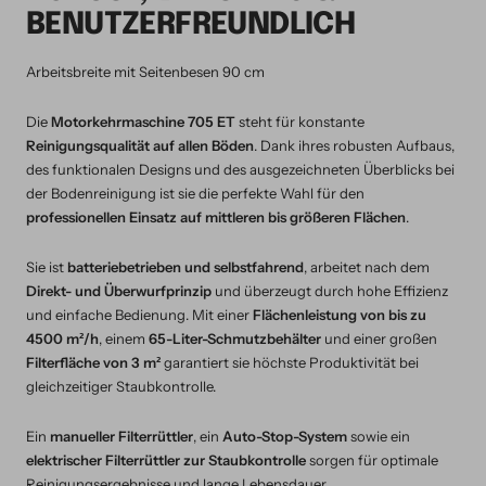
BENUTZERFREUNDLICH
Arbeitsbreite mit Seitenbesen 90 cm
Die
Motorkehrmaschine 705 ET
steht für konstante
Reinigungsqualität auf allen Böden
. Dank ihres robusten Aufbaus,
des funktionalen Designs und des ausgezeichneten Überblicks bei
der Bodenreinigung ist sie die perfekte Wahl für den
professionellen Einsatz auf mittleren bis größeren Flächen
.
Sie ist
batteriebetrieben und selbstfahrend
, arbeitet nach dem
Direkt- und Überwurfprinzip
und überzeugt durch hohe Effizienz
und einfache Bedienung. Mit einer
Flächenleistung von bis zu
4500 m²/h
, einem
65-Liter-Schmutzbehälter
und einer großen
Filterfläche von 3 m²
garantiert sie höchste Produktivität bei
gleichzeitiger Staubkontrolle.
Ein
manueller Filterrüttler
, ein
Auto-Stop-System
sowie ein
elektrischer Filterrüttler zur Staubkontrolle
sorgen für optimale
Reinigungsergebnisse und lange Lebensdauer.