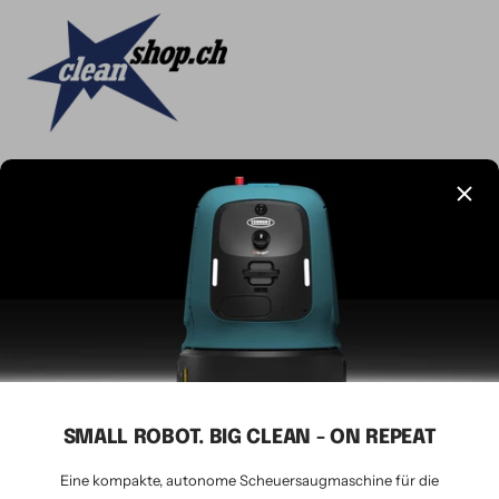
Sprache
Deutsch
CLEANSHOP.CH
© 2026 Tavernaro AG - seit 1924
Wir akzeptieren
SMALL ROBOT. BIG CLEAN - ON REPEAT
Eine kompakte, autonome Scheuersaugmaschine für die