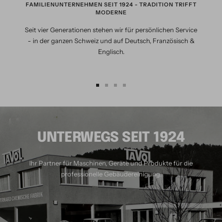
FAMILIENUNTERNEHMEN SEIT 1924 - TRADITION TRIFFT
MODERNE
Seit vier Generationen stehen wir für persönlichen Service
- in der ganzen Schweiz und auf Deutsch, Französisch &
Englisch.
Zur
Zur
Zur
Zur
Slide
Slide
Slide
Slide
1
2
3
4
gehen
gehen
gehen
gehen
UNTERWEGS SEIT 1924
Ihr Partner für Maschinen, Geräte und Produkte für die
professionelle Gebäudereinigung.