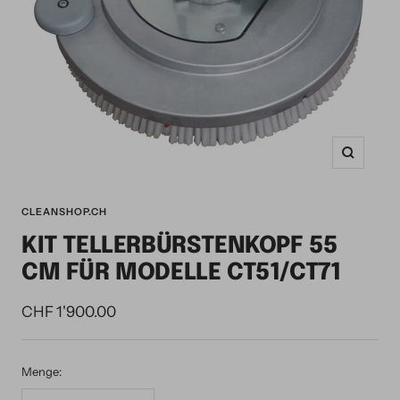
Zoom
CLEANSHOP.CH
KIT TELLERBÜRSTENKOPF 55
CM FÜR MODELLE CT51/CT71
Angebotspreis
CHF 1'900.00
Menge: