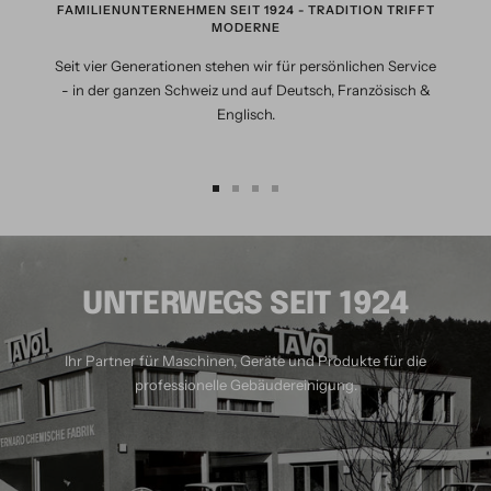
FAMILIENUNTERNEHMEN SEIT 1924 - TRADITION TRIFFT
MODERNE
Seit vier Generationen stehen wir für persönlichen Service
- in der ganzen Schweiz und auf Deutsch, Französisch &
Englisch.
Zur
Zur
Zur
Zur
Slide
Slide
Slide
Slide
1
2
3
4
gehen
gehen
gehen
gehen
UNTERWEGS SEIT 1924
Ihr Partner für Maschinen, Geräte und Produkte für die
professionelle Gebäudereinigung.