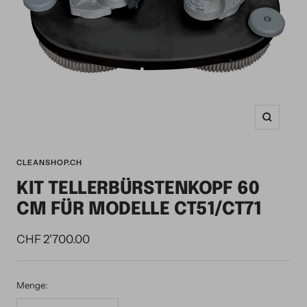
Zoom
CLEANSHOP.CH
KIT TELLERBÜRSTENKOPF 60
CM FÜR MODELLE CT51/CT71
Angebotspreis
CHF 2'700.00
Menge: