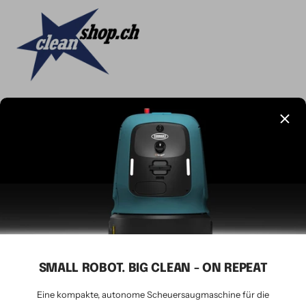
Sprache
Deutsch
CLEANSHOP.CH
© 2026 Tavernaro AG - seit 1924
Wir akzeptieren
SMALL ROBOT. BIG CLEAN - ON REPEAT
Eine kompakte, autonome Scheuersaugmaschine für die