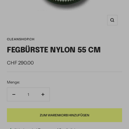
Zoom
CLEANSHOP.CH
FEGBÜRSTE NYLON 55 CM
Angebotspreis
CHF 290.00
Menge:
Menge
Menge
verringern
erhöhen
ZUM WARENKORB HINZUFÜGEN