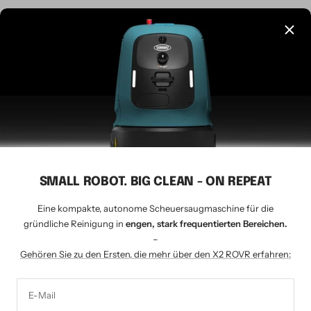
Sprache
Deutsch
CLEANSHOP.CH
© 2026 Tavernaro AG - seit 1924
Wir akzeptieren
SMALL ROBOT. BIG CLEAN - ON REPEAT
Eine kompakte, autonome Scheuersaugmaschine für die
gründliche Reinigung in
engen, stark frequentierten Bereichen.
–
Gehören Sie zu den Ersten, die mehr über den X2 ROVR erfahren:
E-Mail