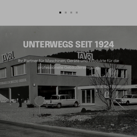
Zur
Zur
Zur
Zur
Slide
Slide
Slide
Slide
1
2
3
4
gehen
gehen
gehen
gehen
UNTERWEGS SEIT 1924
Ihr Partner für Maschinen, Geräte und Produkte für die
professionelle Gebäudereinigung.