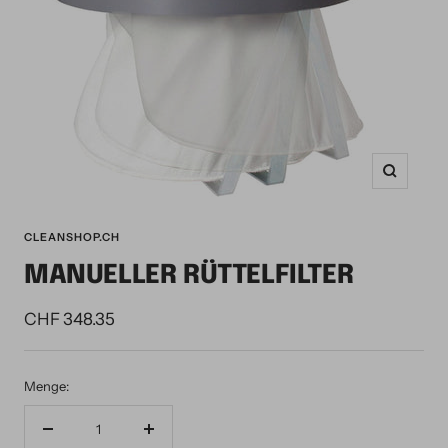
Zoom
CLEANSHOP.CH
MANUELLER RÜTTELFILTER
Angebotspreis
CHF 348.35
Menge:
Menge
Menge