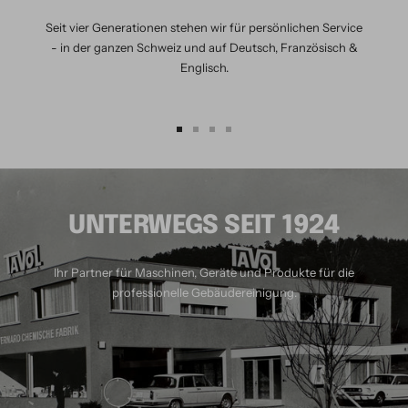
Seit vier Generationen stehen wir für persönlichen Service
- in der ganzen Schweiz und auf Deutsch, Französisch &
Englisch.
Zur
Zur
Zur
Zur
Slide
Slide
Slide
Slide
1
2
3
4
gehen
gehen
gehen
gehen
UNTERWEGS SEIT 1924
Ihr Partner für Maschinen, Geräte und Produkte für die
professionelle Gebäudereinigung.