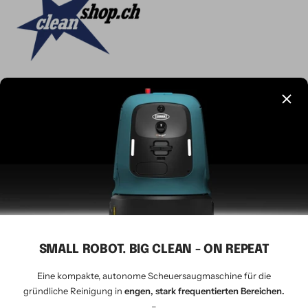
Sprache
Deutsch
CLEANSHOP.CH
© 2026 Tavernaro AG - seit 1924
Wir akzeptieren
SMALL ROBOT. BIG CLEAN - ON REPEAT
Eine kompakte, autonome Scheuersaugmaschine für die
gründliche Reinigung in
engen, stark frequentierten Bereichen.
–