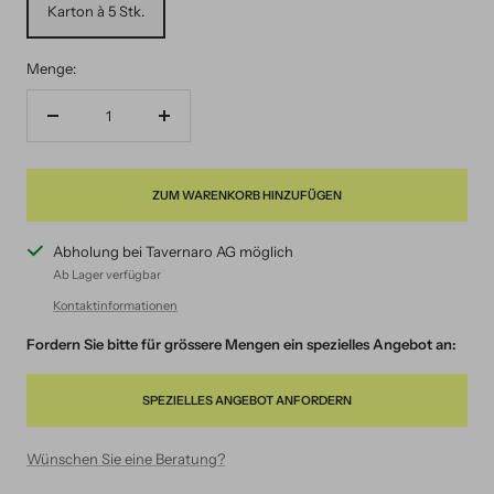
Karton à 5 Stk.
Menge:
Menge
Menge
verringern
erhöhen
ZUM WARENKORB HINZUFÜGEN
Abholung bei Tavernaro AG möglich
Ab Lager verfügbar
Kontaktinformationen
Fordern Sie bitte für grössere Mengen ein spezielles Angebot an:
SPEZIELLES ANGEBOT ANFORDERN
Wünschen Sie eine Beratung?