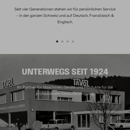
Seit vier Generationen stehen wir für persönlichen Service
- in der ganzen Schweiz und auf Deutsch, Französisch &
Englisch.
Zur
Zur
Zur
Zur
Slide
Slide
Slide
Slide
1
2
3
4
gehen
gehen
gehen
gehen
UNTERWEGS SEIT 1924
Ihr Partner für Maschinen, Geräte und Produkte für die
professionelle Gebäudereinigung.