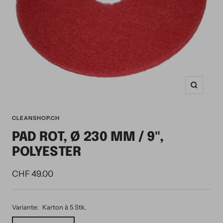
Zoom
CLEANSHOP.CH
PAD ROT, Ø 230 MM / 9",
POLYESTER
Angebotspreis
CHF 49.00
Variante:
Karton à 5 Stk.