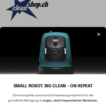
Sprache
Deutsch
CLEANSHOP.CH
© 2026 Tavernaro AG - seit 1924
Wir akzeptieren
SMALL ROBOT. BIG CLEAN - ON REPEAT
Eine kompakte, autonome Scheuersaugmaschine für die
gründliche Reinigung in
engen, stark frequentierten Bereichen.
–