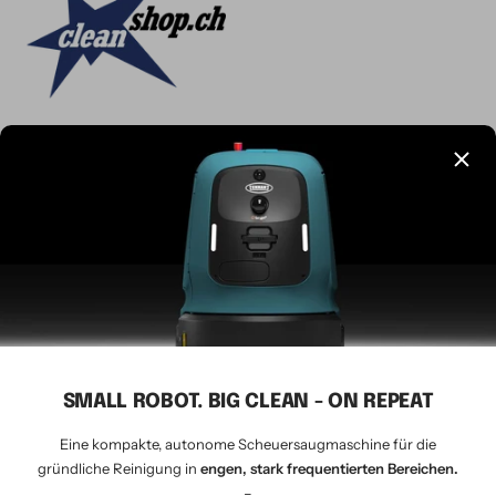
Sprache
Deutsch
CLEANSHOP.CH
© 2026 Tavernaro AG - seit 1924
Wir akzeptieren
SMALL ROBOT. BIG CLEAN - ON REPEAT
Eine kompakte, autonome Scheuersaugmaschine für die
gründliche Reinigung in
engen, stark frequentierten Bereichen.
–