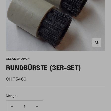
Zoom
CLEANSHOP.CH
RUNDBÜRSTE (3ER-SET)
Angebotspreis
CHF 54.60
Menge:
Menge
Menge