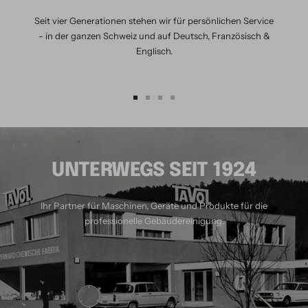
Seit vier Generationen stehen wir für persönlichen Service
- in der ganzen Schweiz und auf Deutsch, Französisch &
Englisch.
Zur
Zur
Zur
Zur
Slide
Slide
Slide
Slide
1
2
3
4
gehen
gehen
gehen
gehen
UNTERWEGS SEIT 1924
Ihr Partner für Maschinen, Geräte und Produkte für die
professionelle Gebäudereinigung.