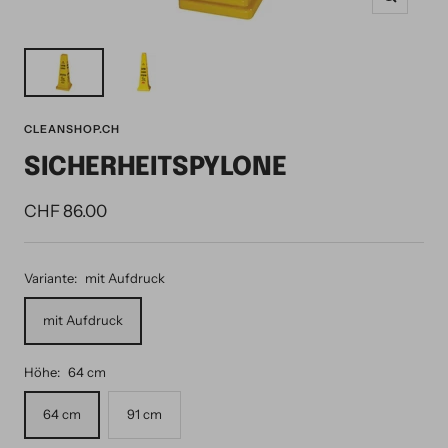
Zoom
CLEANSHOP.CH
SICHERHEITSPYLONE
Angebotspreis
CHF 86.00
Variante:
mit Aufdruck
mit Aufdruck
Höhe:
64 cm
64 cm
91 cm