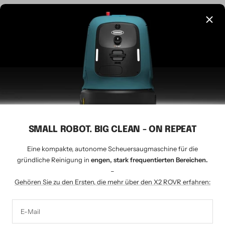
Sprache
Deutsch
CLEANSHOP.CH
© 2026 Tavernaro AG - seit 1924
Wir akzeptieren
SMALL ROBOT. BIG CLEAN - ON REPEAT
Eine kompakte, autonome Scheuersaugmaschine für die
gründliche Reinigung in
engen, stark frequentierten Bereichen.
–
Gehören Sie zu den Ersten, die mehr über den X2 ROVR erfahren:
E-Mail