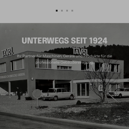
Zur
Zur
Zur
Zur
Slide
Slide
Slide
Slide
1
2
3
4
gehen
gehen
gehen
gehen
UNTERWEGS SEIT 1924
Ihr Partner für Maschinen, Geräte und Produkte für die
professionelle Gebäudereinigung.