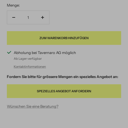
Menge:
Menge
Menge
verringern
erhöhen
ZUM WARENKORB HINZUFÜGEN
Abholung bei Tavernaro AG möglich
Ab Lager verfügbar
Kontaktinformationen
Fordern Sie bitte für grössere Mengen ein spezielles Angebot an:
SPEZIELLES ANGEBOT ANFORDERN
Wünschen Sie eine Beratung?