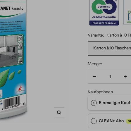
Variante:
Karton à 10 Fl
Karton à 10 Flaschen 
Menge:
Menge
Me
verringern
er
Kaufoptionen
Einmaliger Kauf
Zoom
CLEAN+ Abo
S