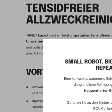
TENSIDFREIER
ALLZWECKREINI
TANET karacho
ist ein
leistungsstarker, tensidfreier
Umwelteigenschaften
und
hervorragender Material
und optischen Aufhellern, eignet er sich ideal für die
tä
aller Art – von
wasserbeständigen Belägen
bis zu
mi
SMALL ROBOT. BI
REPEA
VORTEILE VON TANET
Eine kompakte, autonome Sch
die gründliche Reinigung
Umweltfreundlich & nachhaltig
– respektiert bio
frequentierten B
verantwortungsvolles Handeln gegenüber künftige
–
Breites Anwendungsspektrum
– geeignet für ma
Gehören Sie zu den Ersten, 
Steinbelägen, Oberflächen, Textilien, Wänden und
ROVR erfah