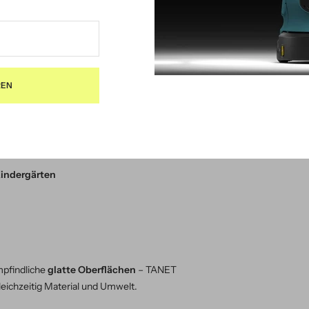
chmutzungen mühelos.
iedrige Anwendungskonzentration ab 0,25 %.
durch Reinigungsmittelrückstände.
REN
HE
Kindergärten
pfindliche
glatte Oberflächen
– TANET
leichzeitig Material und Umwelt.