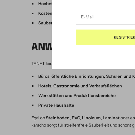
Hocheffizient
– entfernt selbst hartnäckige Vers
Kostensparend
– hohe Wirtschaftlichkeit durch n
E-Mail
Saubere Ergebnisse
– keine Wiederanschmutzung 
REGISTRIE
ANWENDUNGSBEREIC
TANET karacho ist die perfekte Wahl für:
Büros, öffentliche Einrichtungen, Schulen und 
Hotels, Gastronomie und Verkaufsflächen
Werkstätten und Produktionsbereiche
Private Haushalte
Egal ob
Steinboden, PVC, Linoleum, Laminat
oder em
karacho sorgt für streifenfreie Sauberkeit und schont g