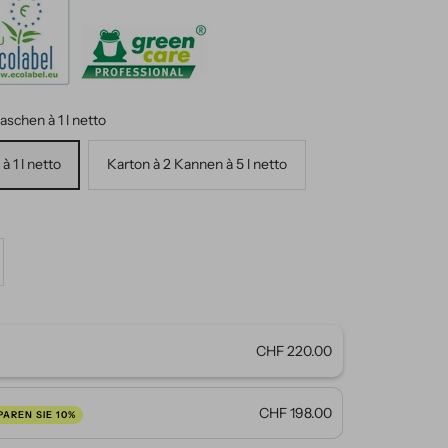
aschen à 1 l netto
à 1 l netto
Karton à 2 Kannen à 5 l netto
nge
höhen
CHF 220.00
CHF 198.00
PAREN SIE 10%