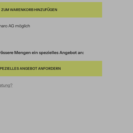
ZUM WARENKORB HINZUFÜGEN
naro AG möglich
 grössere Mengen ein spezielles Angebot an:
PEZIELLES ANGEBOT ANFORDERN
ratung?