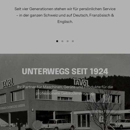
Seit vier Generationen stehen wir für persönlichen Service
- in der ganzen Schweiz und auf Deutsch, Französisch &
Englisch.
Zur
Zur
Zur
Zur
Slide
Slide
Slide
Slide
1
2
3
4
gehen
gehen
gehen
gehen
UNTERWEGS SEIT 1924
Ihr Partner für Maschinen, Geräte und Produkte für die
professionelle Gebäudereinigung.