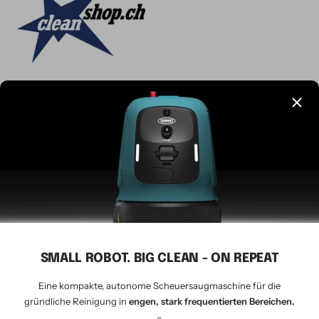
Sprache
Deutsch
CLEANSHOP.CH
© 2026 Tavernaro AG - seit 1924
Wir akzeptieren
SMALL ROBOT. BIG CLEAN - ON REPEAT
Eine kompakte, autonome Scheuersaugmaschine für die
gründliche Reinigung in
engen, stark frequentierten Bereichen.
–