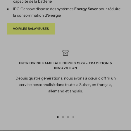
capacité de la batterie
IPC Gansow dispose des systèmes
Energy Saver
pour réduire
la consommation d'énergie
VOIR LES BALAYEUSES
ENTREPRISE FAMILIALE DEPUIS 1924 - TRADITION &
INNOVATION
Depuis quatre générations, nous avons à cœur d’offrir un
service personnalisé dans toute la Suisse, en français,
allemand et anglais.
Aller
Aller
Aller
Aller
au
au
au
au