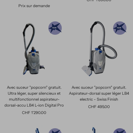
Prix sur demande
de
vente
Avec suceur "popcorn" gratuit.
Avec suceur "popcorn" gratuit.
Ultra léger, super silencieux et
Aspirateur-dorsal super léger LB4
multifonctionnel aspirateur-
electric - Swiss Finish
dorsal-accu LB4 L-ion Digital Pro
Prix
CHF 495.00
Prix
CHF 1'290.00
de
de
vente
vente