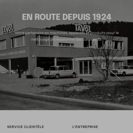
slide
slide
slide
slide
1
2
3
4
EN ROUTE DEPUIS 1924
Votre partenaire en machines, appareils et produits pour le
nettoyage professionnel des bâtiments.
SERVICE CLIENTÈLE
L'ENTREPRISE