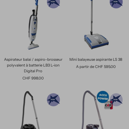
Aspirateur balai / aspiro-brosseur
Mini balayeuse aspirante LS 38
polyvalent à batterie LB3 L-ion
Prix
A partir de CHF 595.00
Digital Pro
de
Prix
CHF 998.00
vente
de
vente