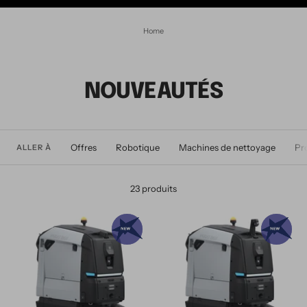
Home
NOUVEAUTÉS
Offres
Robotique
Machines de nettoyage
Pr
ALLER À
23 produits