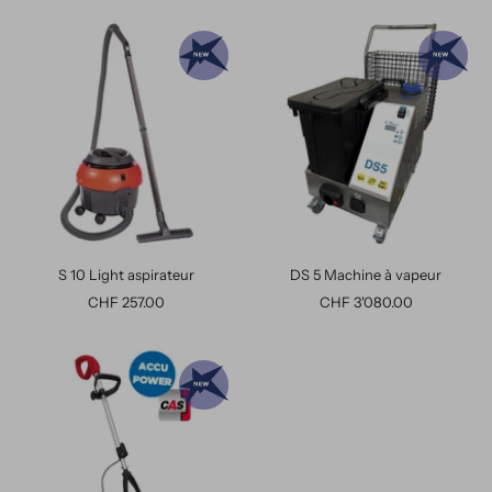
vente
vente
S 10 Light aspirateur
DS 5 Machine à vapeur
Prix
Prix
CHF 257.00
CHF 3'080.00
de
de
vente
vente