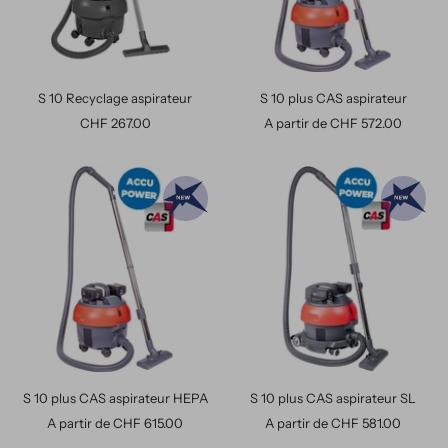
S 10 Recyclage aspirateur
S 10 plus CAS aspirateur
Prix
Prix
CHF 267.00
A partir de CHF 572.00
de
de
vente
vente
S 10 plus CAS aspirateur HEPA
S 10 plus CAS aspirateur SL
Prix
Prix
A partir de CHF 615.00
A partir de CHF 581.00
de
de