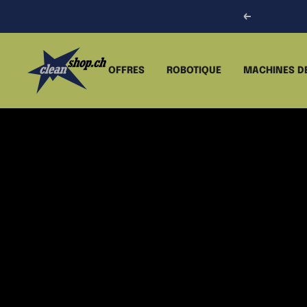
Passer
Précédent
au
contenu
CLEANSHOP.CH
OFFRES
ROBOTIQUE
MACHINES D