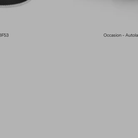
BF53
Occasion - Autol