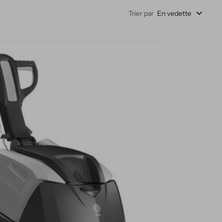
Trier par
En vedette