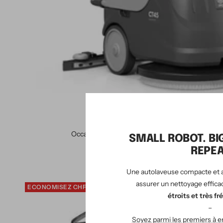
Occasion - Autolaveuse IPC-Gansow CleanTime 
SMALL ROBOT. BI
Prix de vente
Prix normal
CHF 3'500.00
CHF 6'700.00
REPEA
Une autolaveuse compacte et
assurer un nettoyage effica
ECONOMISEZ CHF 10'480.00
étroits et très f
–
Soyez parmi les premiers à en