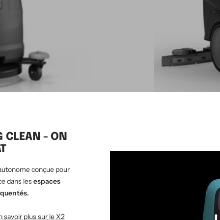
CT45 B (batterie)
Occasion - Autol
G CLEAN - ON
T
 autonome conçue pour
ce dans les
espaces
ECONOMISEZ CHF 18'022.00
réquentés.
 savoir plus sur le X2