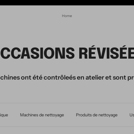
Home
CCASIONS RÉVISÉ
hines ont été contrôleés en atelier et sont pr
ique
Machines de nettoyage
Produits de nettoyage
Us