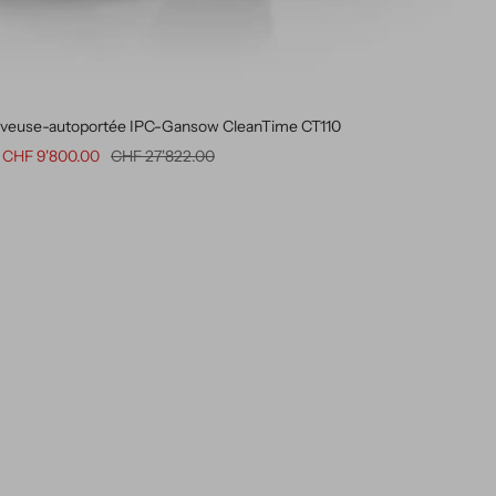
aveuse-autoportée IPC-Gansow CleanTime CT110
Prix de vente
Prix normal
CHF 9'800.00
CHF 27'822.00